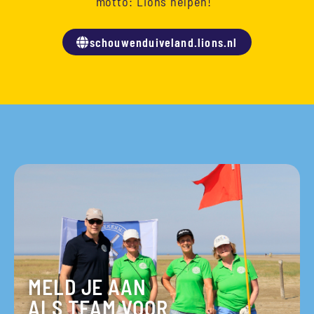
motto: Lions helpen!
schouwenduiveland.lions.nl
MELD JE AAN
ALS TEAM VOOR